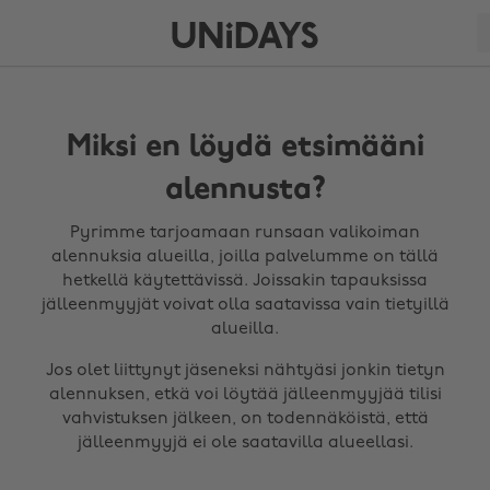
Miksi en löydä etsimääni
alennusta?
Pyrimme tarjoamaan runsaan valikoiman
alennuksia alueilla, joilla palvelumme on tällä
hetkellä käytettävissä. Joissakin tapauksissa
jälleenmyyjät voivat olla saatavissa vain tietyillä
alueilla.
Jos olet liittynyt jäseneksi nähtyäsi jonkin tietyn
alennuksen, etkä voi löytää jälleenmyyjää tilisi
vahvistuksen jälkeen, on todennäköistä, että
jälleenmyyjä ei ole saatavilla alueellasi.