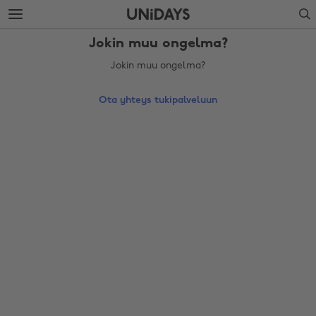
Siirry
Siirry
Search
pääsisältöön
alatunnisteeseen
Jokin muu ongelma?
Jokin muu ongelma?
Ota yhteys tukipalveluun
Vaihda alue
Australia
Nederland
Belgique
New Zealand
Brasil
Norge
Canada
Schweiz