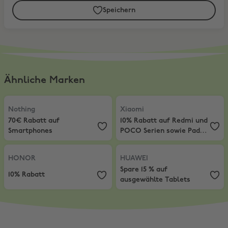
Speichern
Ähnliche Marken
Nothing
,
70€ Rabatt auf Smartphones
Xiaomi
,
10% Rabatt auf Redmi un
Nothing
Xiaomi
70€ Rabatt auf
10% Rabatt auf Redmi und
Smartphones
POCO Serien sowie Pad-
Produkte
HONOR
,
10% Rabatt
HUAWEI
,
Spare 15 % auf ausgewäh
HONOR
HUAWEI
Spare 15 % auf
10% Rabatt
ausgewählte Tablets