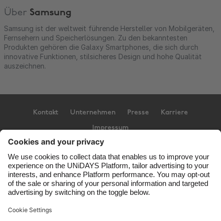
Über
Samsung
Samsung ist der weltweit führende Hersteller von Mobilgeräten,
Fernsehern und Speicherlösungen. Zu den bekanntesten
Produkten gehören die Galaxy Smartphones, die sich durch
innovative Funktionen, stilsicheres Design und hohe Qualität
auszeichnen.
Kontakt
Unternehmen
Presse
Karriere
Impressum
Support
Service-Bedingungen
Cookie-Richtlinie