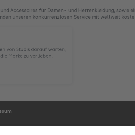
und Accessoires für Damen- und Herrenkleidung, sowie ein
nden unseren konkurrenzlosen Service mit weltweit kost
en von Studis darauf warten,
die Marke zu verlieben.
essum