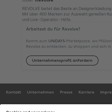
Über
Revolve
REVOLVE bietet das Beste an Designerkleidung 
Mit über 400 Marken zur Auswahl genießen Ku
und Live-Operator-Hilfe.
Arbeitest du für
Revolve
?
Komm zum
UNiDAYS
-Marketplace, wo Million
Revolve
zu entdecken, zu shoppen und sich in 
Unternehmensprofil anfordern
Kontakt
Unternehmen
Presse
Karriere
Impr