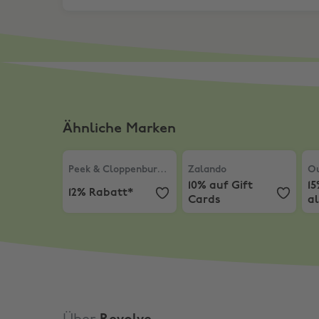
Ähnliche Marken
Peek & Cloppenburg* Düsseldorf
Zalando
,
10% auf Gift Ca
,
12% Rabatt*
Out
Peek & Cloppenburg* Düsseldorf
Zalando
Ou
10% auf Gift
1
12% Rabatt*
Cards
a
M