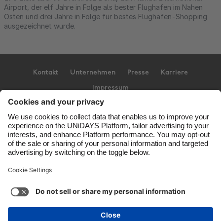
Airport, der elf Jahre in Folge als bester Flughafen im Nahen
Osten und drei Jahre in Folge für bestes Flughafen-Shopping
ausgezeichnet wurde.
Kontakt
Unternehmen
Presse
Karriere
Impressum
Support
Service-Bedingungen
Cookie-Richtlinie
Cookie-Einstellungen
Datenschutzrichtlinien
Zugänglichkeit
Werbeauskunft
Deutschland