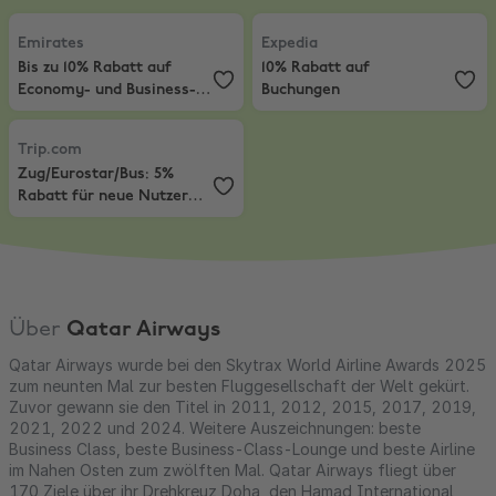
Emirates
,
Bis zu 10% Rabatt auf Economy- und Business-Class-Flüg
Expedia
,
10% Rabatt auf Buchung
Emirates
Expedia
Bis zu 10% Rabatt auf
10% Rabatt auf
Economy- und Business-
Buchungen
Class-Flüge
Trip.com
,
Zug/Eurostar/Bus: 5% Rabatt für neue Nutzer (max. 20€)
Trip.com
Zug/Eurostar/Bus: 5%
Rabatt für neue Nutzer
(max. 20€)
Über
Qatar Airways
Qatar Airways wurde bei den Skytrax World Airline Awards 2025
zum neunten Mal zur besten Fluggesellschaft der Welt gekürt.
Zuvor gewann sie den Titel in 2011, 2012, 2015, 2017, 2019,
2021, 2022 und 2024. Weitere Auszeichnungen: beste
Business Class, beste Business-Class-Lounge und beste Airline
im Nahen Osten zum zwölften Mal. Qatar Airways fliegt über
170 Ziele über ihr Drehkreuz Doha, den Hamad International