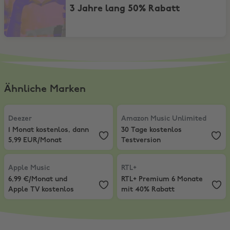
3 Jahre lang 50% Rabatt
Ähnliche Marken
Deezer
,
1 Monat kostenlos, dann 5,99 EUR/Monat
Amazon Music Unlimited
,
30 Tage
Deezer
Amazon Music Unlimited
1 Monat kostenlos, dann
30 Tage kostenlos
5,99 EUR/Monat
Testversion
Apple Music
,
6,99 €/Monat und Apple TV kostenlos
RTL+
,
RTL+ Premium 6 Monate mi
Apple Music
RTL+
6,99 €/Monat und
RTL+ Premium 6 Monate
Apple TV kostenlos
mit 40% Rabatt