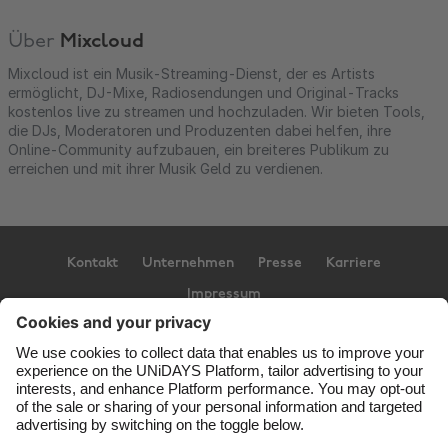
Über
Mixcloud
Mixcloud ist ein Musik-Streaming-Dienst, der es Artists
ermöglicht, DJ-Mixe, Radiosendungen und Original-Tracks
kostenlos live zu streamen und hochzuladen. Wir bieten Tools,
die DJs, Moderatoren und Produzenten dabei helfen, ihre
Online-Community aufzubauen, ein breiteres Publikum zu
erreichen und mit ihrer Musik Geld zu verdienen.
Kontakt
Unternehmen
Presse
Karriere
Impressum