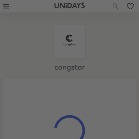
UNiDAYS
congstar