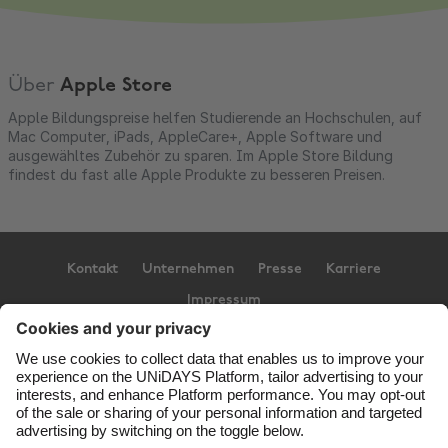
Über
Apple Store
Apple Bildungspreise helfen Studierende an Hochschulen, auf
Mac Computer, iPads, AppleCare+, Apple Software und
ausgewähltes Zubehör zu sparen. Im Apple Store Bildung
findest du fast alle Apple Produkte zu besseren Preisen.
Kontakt
Unternehmen
Presse
Karriere
Impressum