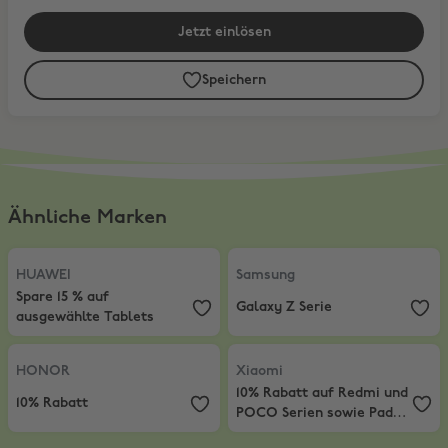
Jetzt einlösen
Speichern
Ähnliche Marken
HUAWEI
,
Spare 15 % auf ausgewählte Tablets
Samsung
,
Galaxy Z Serie
HUAWEI
Samsung
Spare 15 % auf
Galaxy Z Serie
ausgewählte Tablets
HONOR
,
10% Rabatt
Xiaomi
,
10% Rabatt auf Redmi un
HONOR
Xiaomi
10% Rabatt auf Redmi und
10% Rabatt
POCO Serien sowie Pad-
Produkte