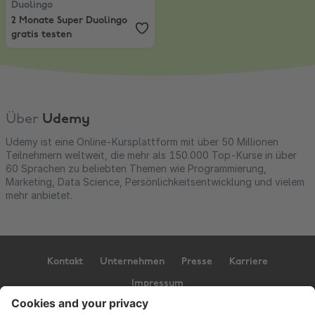
Duolingo
2 Monate Super Duolingo
gratis testen
Über
Udemy
Udemy ist eine Online-Kursplattform mit über 50 Millionen
Teilnehmern weltweit, die mehr als 150.000 Top-Kurse in über
60 Sprachen zu beliebten Themen wie Programmierung,
Marketing, Data Science, Persönlichkeitsentwicklung und vielem
mehr anbietet.
Kontakt
Unternehmen
Presse
Karriere
Impressum