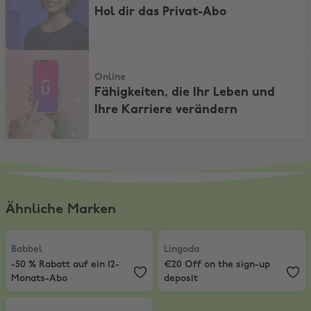
Hol dir das Privat-Abo
Fähigkeiten, die Ihr Leben und Ihre Karriere verändern
Online
Fähigkeiten, die Ihr Leben und
Ihre Karriere verändern
Ähnliche Marken
Babbel
,
-50 % Rabatt auf ein 12-Monats-Abo
Lingoda
,
€20 Off on the sign-up d
Babbel
Lingoda
-50 % Rabatt auf ein 12-
€20 Off on the sign-up
Monats-Abo
deposit
Duolingo
,
2 Monate Super Duolingo gratis testen