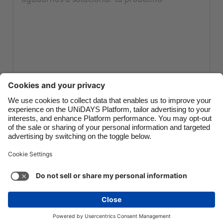
Canada
Österreich
Danmark
Schweiz
Deutschland
Singapore
España
South Korea
France
Suomi
India
Sverige
Enviar boleto
Indonesia
United Kingdom
Ireland
United States
Italia
Việt Nam
Soporte
Términos de servicio
Política de cookies
Malaysia
ไทย
Configuración de cookies
Política de privacidad
México
Accesibilidad
Bolivia
Ver más
Carousel:Next
Copyright © UNiDAYS. Todos los derechos reservados.