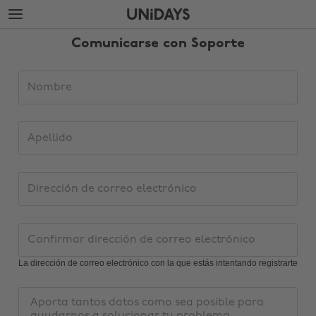
Saltar
Saltar
al
al
contenido
pie
Comunicarse con Soporte
principal
de
página
Datos
Nombre
de
solicitud
de
Apellido
soporte
Dirección
de
correo
Cambiar región
electrónico
Confirmar
dirección
Australia
Nederland
de
La dirección de correo electrónico con la que estás intentando registrarte
Belgique
New Zealand
correo
electrónico
Mensaje
Brasil
Norge