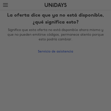
Saltar
Saltar
al
al
contenido
pie
La oferta dice que ya no está disponible,
principal
de
página
¿qué significa esto?
Significa que esta oferta no está disponible ahora mismo y
que no pueden emitirse códigos, permanece atento porque
esto podría cambiar.
Servicio de asistencia
Cambiar región
Australia
Nederland
Belgique
New Zealand
Brasil
Norge
Canada
Österreich