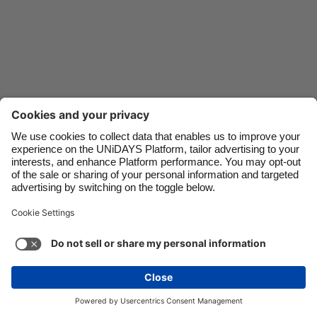
Danmark
Schweiz
Deutschland
Singapore
España
South Korea
France
Suomi
India
Sverige
Indonesia
United Kingdom
Ireland
United States
Italia
Việt Nam
Soporte
Términos de servicio
Política de cookies
Malaysia
ไทย
Configuración de cookies
Política de privacidad
México
Accesibilidad
Bolivia
Ver más
Carousel:Next
Copyright © UNiDAYS. Todos los derechos reservados.