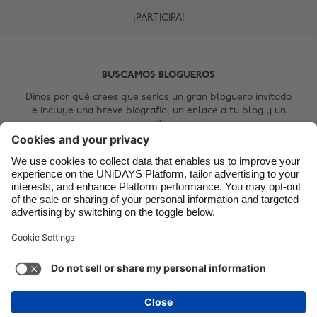
¡PARTICIPA!
Canada
Österreich
Danmark
Schweiz
Deutschland
Singapore
BUSCAMOS BLOGUEROS
España
South Korea
Dinos por qué crees que serías un gran bloguero invitado
e incluye una breve biografía, un enlace a tu blog y un
France
Suomi
selfie.
India
Sverige
Contact Us
Indonesia
United Kingdom
Ireland
United States
Italia
Việt Nam
Soporte
Términos de servicio
Política de cookies
Malaysia
ไทย
Configuración de cookies
Política de privacidad
México
Accesibilidad
Paraguay
Ver más
Carousel:Next