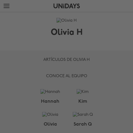
Saltar
Saltar
al
al
contenido
pie
THE
principal
de
EDIT
página
Olivia H
Olivia
H
ARTÍCULOS DE OLIVIA H
CONOCE AL EQUIPO
Cambiar región
Hannah
Kim
Australia
Nederland
Belgique
New Zealand
Olivia
Sarah Q
Brasil
Norge