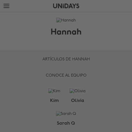
Saltar
Saltar
al
al
contenido
pie
THE
principal
de
EDIT
página
Hannah
Hannah
ARTÍCULOS DE HANNAH
CONOCE AL EQUIPO
Cambiar región
Kim
Olivia
Australia
Nederland
Belgique
New Zealand
Sarah Q
Brasil
Norge