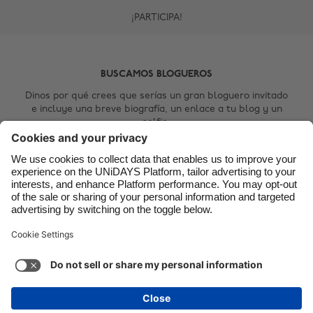
¡PARTICIPA!
Canada
Österreich
Danmark
Schweiz
Deutschland
Singapore
BUSCAMOS BLOGUEROS
España
South Korea
Dinos por qué crees que serías un gran bloguero invitado
e incluye una breve biografía, un enlace a tu blog y un
France
Suomi
selfie.
India
Sverige
Contact Us
Indonesia
United Kingdom
Ireland
United States
Italia
Việt Nam
Soporte
Términos de servicio
Política de cookies
Malaysia
ไทย
Configuración de cookies
Política de privacidad
México
Accesibilidad
Paraguay
Ver más
Carousel:Next