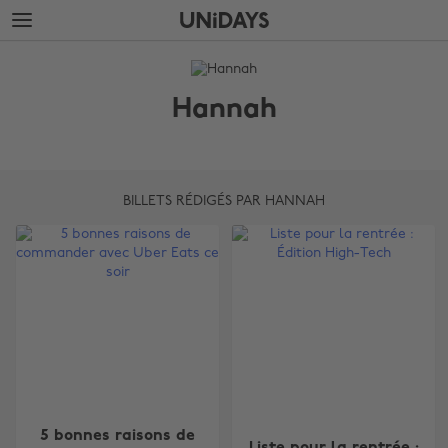
Accéder
Accéder
directement
directement
au
au
LE
contenu
pied
BLOG
principal
de
Hannah
page
Hannah
BILLETS RÉDIGÉS PAR HANNAH
5 bonnes raisons de