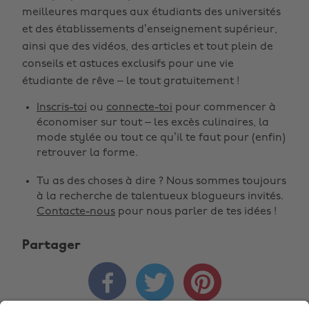
meilleures marques aux étudiants des universités
et des établissements d’enseignement supérieur,
ainsi que des vidéos, des articles et tout plein de
conseils et astuces exclusifs pour une vie
étudiante de rêve – le tout gratuitement !
Modifier la région
Inscris-toi
ou
connecte-toi
pour commencer à
économiser sur tout – les excès culinaires, la
Australia
Nederland
mode stylée ou tout ce qu’il te faut pour (enfin)
retrouver la forme.
Belgique
New Zealand
Brasil
Norge
Tu as des choses à dire ? Nous sommes toujours
à la recherche de talentueux blogueurs invités.
Canada
Österreich
Contacte-nous
pour nous parler de tes idées !
Danmark
Schweiz
Partager
Deutschland
Singapore



España
South Korea
France
Suomi