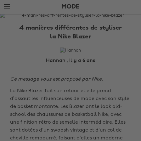
Accéder
Accéder
MODE
directement
directement
au
au
LE
contenu
pied
BLOG
principal
de
4 manières différentes de styliser
page
Mode
la Nike Blazer
Hannah , Il y a 6 ans
Ce message vous est proposé par Nike.
La Nike Blazer fait son retour et elle prend
d’assaut les influenceuses de mode avec son style
de basket montante. Les Blazer ont le look old-
school des chaussures de basketball Nike, avec
une finition rétro de semelle intermédiaire. Elles
sont dotées d’un swoosh vintage et d’un col de
cheville rembourré, faisant d’elles un moderne