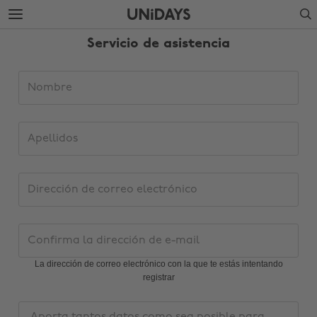
Ir
Ir
Search
directamente
directamente
al
al
Servicio de asistencia
contenido
pie
principal
de
página
Datos
Nombre
de
solicitud
de
Apellidos
asistencia
Dirección
de
correo
electrónico
Confirma
la
dirección
La dirección de correo electrónico con la que te estás intentando
de
registrar
Cambiar región
e-
mail
Mensaje