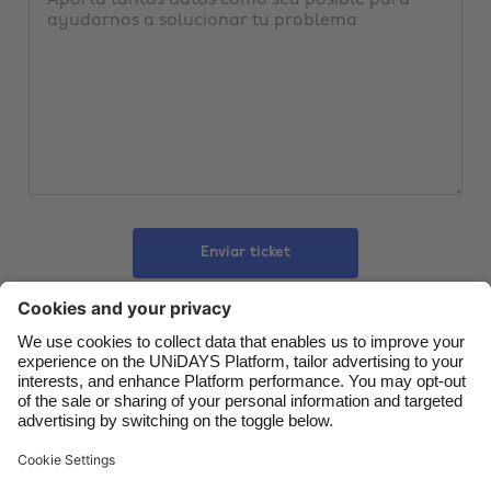
Australia
Nederland
Belgique
New Zealand
Brasil
Norge
Canada
Österreich
Danmark
Schweiz
Deutschland
Singapore
España
South Korea
Enviar ticket
France
Suomi
India
Sverige
Indonesia
United Kingdom
Contacto
Empresa
Prensa
Trabaja con nosotros
Ireland
United States
Italia
Việt Nam
Ayuda
Términos del servicio
Política de Cookies
Malaysia
ไทย