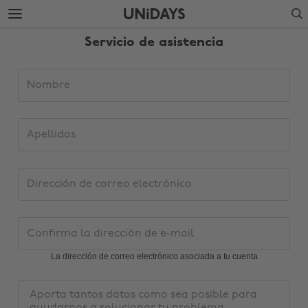
Ir
Ir
Search
directamente
directamente
al
al
Servicio de asistencia
contenido
pie
principal
de
página
Datos
Nombre
de
solicitud
de
Apellidos
asistencia
Dirección
de
correo
electrónico
Confirma
la
dirección
La dirección de correo electrónico asociada a tu cuenta
de
Cambiar región
e-
Mensaje
mail
Australia
Nederland