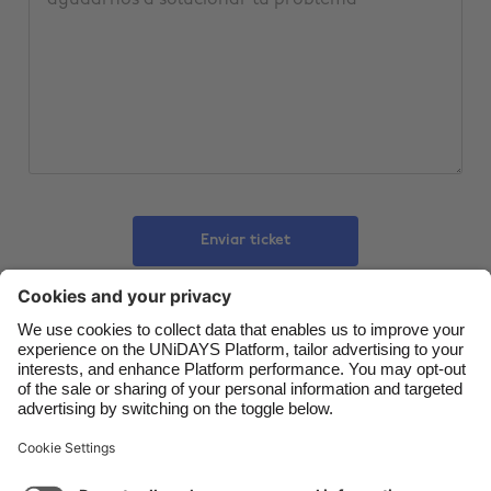
Belgique
New Zealand
Brasil
Norge
Canada
Österreich
Danmark
Schweiz
Deutschland
Singapore
España
South Korea
Enviar ticket
France
Suomi
India
Sverige
Indonesia
United Kingdom
Contacto
Empresa
Prensa
Trabaja con nosotros
Ireland
United States
Italia
Việt Nam
Ayuda
Términos del servicio
Política de Cookies
Malaysia
ไทย
Ajustes para las cookies
Política de privacidad