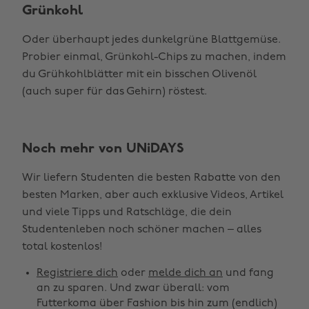
Grünkohl
Oder überhaupt jedes dunkelgrüne Blattgemüse.
Probier einmal, Grünkohl-Chips zu machen, indem
du Grühkohlblätter mit ein bisschen Olivenöl
(auch super für das Gehirn) röstest.
Noch mehr von UNiDAYS
Wir liefern Studenten die besten Rabatte von den
besten Marken, aber auch exklusive Videos, Artikel
und viele Tipps und Ratschläge, die dein
Studentenleben noch schöner machen – alles
Region ändern
total kostenlos!
Registriere dich
oder
melde dich an
und fang
Australia
Nederland
an zu sparen. Und zwar überall: vom
Belgique
New Zealand
Futterkoma über Fashion bis hin zum (endlich)