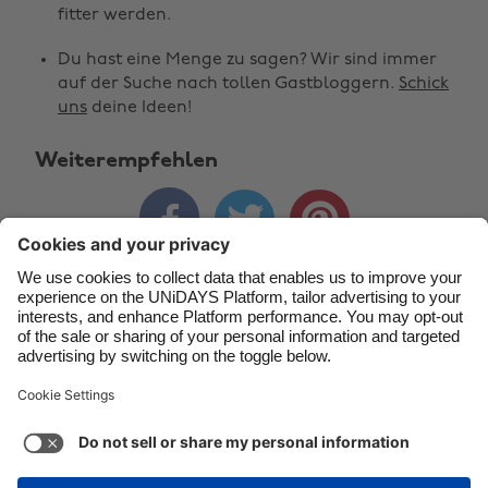
fitter werden.
Brasil
Norge
Du hast eine Menge zu sagen? Wir sind immer
Canada
Österreich
auf der Suche nach tollen Gastbloggern.
Schick
Danmark
Schweiz
uns
deine Ideen!
Deutschland
Singapore
Weiterempfehlen
España
South Korea



France
Suomi
India
Sverige
Indonesia
United Kingdom
Kontakt
Unternehmen
Presse
Karriere
Ireland
United States
Italia
Việt Nam
Support
Service-Bedingungen
Cookie-Richtlinie
Malaysia
ไทย
Cookie-Einstellungen
Datenschutzrichtlinien
México
Zugänglichkeit
Werbeauskunft
Schweiz