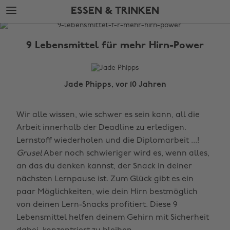
Weiter
Fußzeile
ESSEN & TRINKEN
zur
überspringen
Hauptseite
The
Edit
9 Lebensmittel für mehr Hirn-Power
Essen
&
Trinken
Jade Phipps, vor 10 Jahren
Wir alle wissen, wie schwer es sein kann, all die
Arbeit innerhalb der Deadline zu erledigen.
Lernstoff wiederholen und die Diplomarbeit ...!
Grusel
Aber noch schwieriger wird es, wenn alles,
an das du denken kannst, der Snack in deiner
nächsten Lernpause ist. Zum Glück gibt es ein
paar Möglichkeiten, wie dein Hirn bestmöglich
von deinen Lern-Snacks profitiert. Diese 9
Lebensmittel helfen deinem Gehirn mit Sicherheit