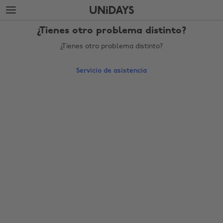
Saltar
Saltar
al
al
contenido
pie
¿Tienes otro problema distinto?
principal
de
página
¿Tienes otro problema distinto?
Servicio de asistencia
Cambiar región
Australia
Nederland
Belgique
New Zealand
Brasil
Norge
Canada
Österreich