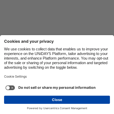
Danmark
Schweiz
Deutschland
Singapore
España
South Korea
France
Suomi
India
Sverige
Indonesia
United Kingdom
Ireland
United States
Italia
Việt Nam
Soporte
Términos de servicio
Política de cookies
Malaysia
ไทย
Configuración de cookies
Política de privacidad
México
Accesibilidad
Belice
Ver más
Carousel:Next
Copyright © UNiDAYS. Todos los derechos reservados.