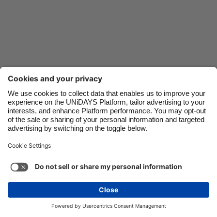
Danmark
Schweiz
Deutschland
Singapore
España
South Korea
France
Suomi
India
Sverige
Indonesia
United Kingdom
Ireland
United States
Italia
Việt Nam
Soporte
Términos de servicio
Política de cookies
Malaysia
ไทย
Configuración de cookies
Política de privacidad
México
Accesibilidad
Belice
Ver más
Carousel:Next
Copyright © UNiDAYS. Todos los derechos reservados.