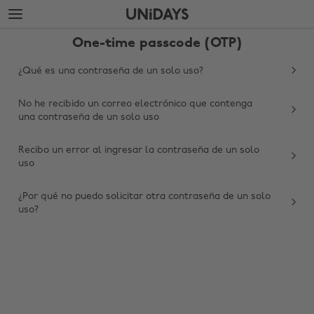
Saltar
Saltar
al
al
contenido
pie
One-time passcode (OTP)
principal
de
página
¿Qué es una contraseña de un solo uso?
No he recibido un correo electrónico que contenga
una contraseña de un solo uso
Recibo un error al ingresar la contraseña de un solo
uso
¿Por qué no puedo solicitar otra contraseña de un solo
Cambiar región
uso?
Australia
Nederland
Belgique
New Zealand
Brasil
Norge
Canada
Österreich