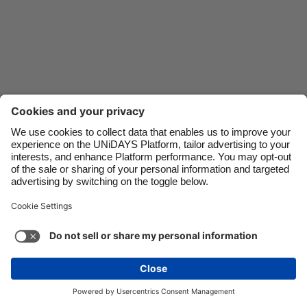
Danmark
Schweiz
Deutschland
Singapore
España
South Korea
France
Suomi
India
Sverige
Indonesia
United Kingdom
Ireland
United States
Italia
Việt Nam
Soporte
Términos de servicio
Política de cookies
Malaysia
ไทย
Configuración de cookies
Política de privacidad
México
Accesibilidad
Belice
Ver más
Carousel:Next
Copyright © UNiDAYS. Todos los derechos reservados.