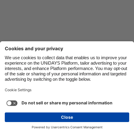
Danmark
Schweiz
Deutschland
Singapore
España
South Korea
France
Suomi
India
Sverige
Indonesia
United Kingdom
Contacto
Empresa
Imprensa
Empregos
Ireland
United States
Italia
Việt Nam
Suporte
Termos de serviço
Política de cookies
Malaysia
ไทย
Configurações de cookies
Política de privacidade
México
Acessibilidade
Divulgação de anúncios
Brasil
See more
Carousel:Next
Copyright © UNiDAYS. Todos os direitos reservados.