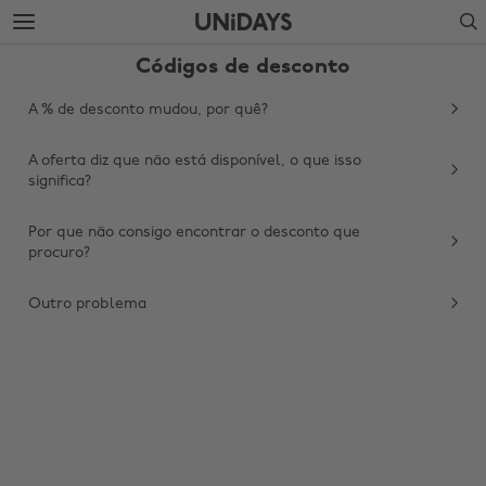
Ir
Ir
Search
para
para
o
o
Códigos de desconto
conteúdo
rodapé
principal
A % de desconto mudou, por quê?
A oferta diz que não está disponível, o que isso
significa?
Por que não consigo encontrar o desconto que
procuro?
Outro problema
Mudar região
Australia
Nederland
Belgique
New Zealand
Brasil
Norge
Canada
Österreich