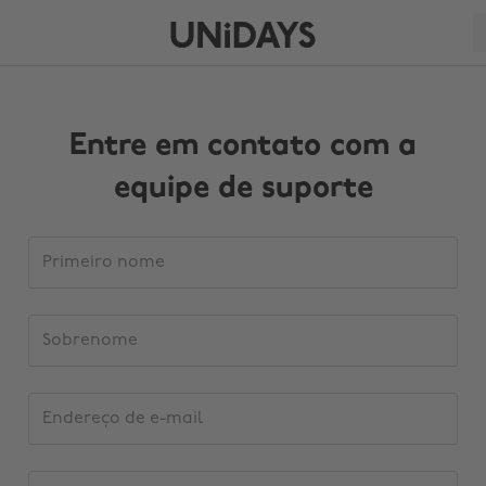
Entre em contato com a
equipe de suporte
Detalhes
Primeiro
do
nome
pedido
de
Sobrenome
Suporte
Endereço
de
e-
mail
Confirme