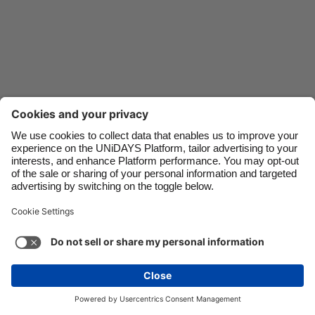
Danmark
Schweiz
Deutschland
Singapore
España
South Korea
France
Suomi
India
Sverige
Indonesia
United Kingdom
Contacto
Empresa
Imprensa
Empregos
Ireland
United States
Italia
Việt Nam
Suporte
Termos de serviço
Política de cookies
Malaysia
ไทย
Configurações de cookies
Política de privacidade
México
Acessibilidade
Divulgação de anúncios
Brasil
See more
Carousel:Next
Copyright © UNiDAYS. Todos os direitos reservados.