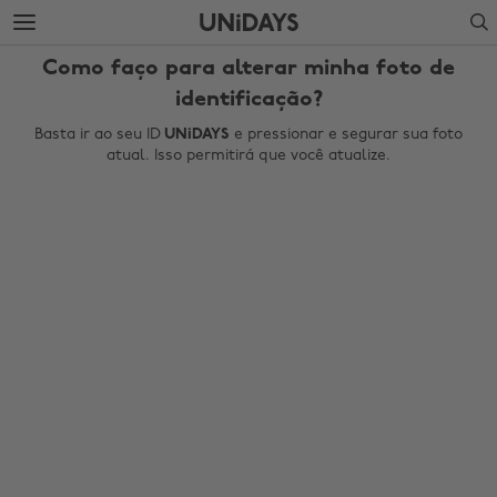
Ir
Ir
Search
para
para
o
o
Como faço para alterar minha foto de
conteúdo
rodapé
principal
identificação?
Basta ir ao seu ID
UNiDAYS
e pressionar e segurar sua foto
atual. Isso permitirá que você atualize.
Mudar região
Australia
Nederland
Belgique
New Zealand
Brasil
Norge
Canada
Österreich