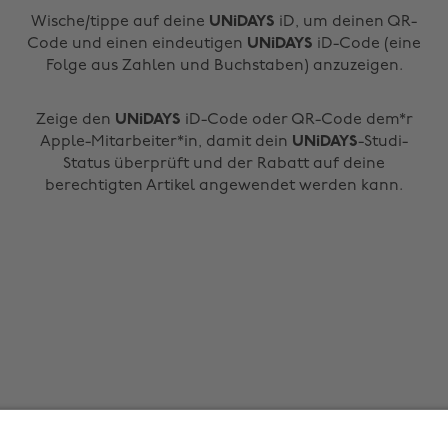
Wische/tippe auf deine
UNiDAYS
iD, um deinen QR-
Code und einen eindeutigen
UNiDAYS
iD-Code (eine
Folge aus Zahlen und Buchstaben) anzuzeigen.
Zeige den
UNiDAYS
iD-Code oder QR-Code dem*r
Apple-Mitarbeiter*in, damit dein
UNiDAYS
-Studi-
Status überprüft und der Rabatt auf deine
berechtigten Artikel angewendet werden kann.