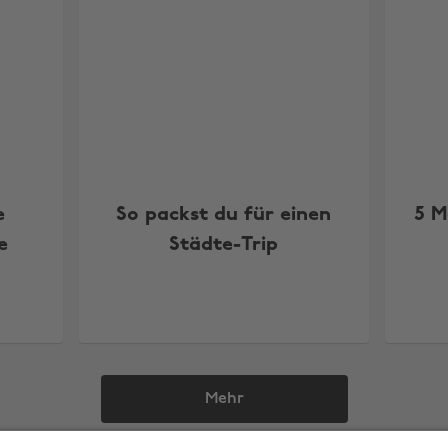
e
So packst du für einen
5 M
e
Städte-Trip
Mehr