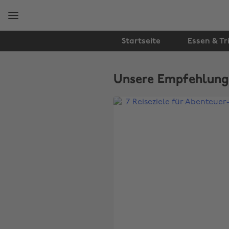
Weiter
Fußzeile
zur
überspringen
Hauptseite
Startseite
Essen & Tr
The
Edit
Unsere Empfehlung
Reisen