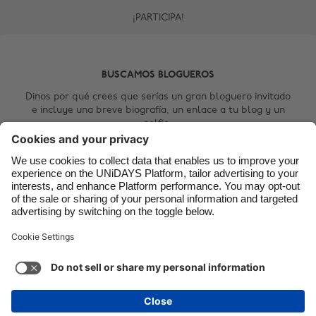
¡PARTICIPA!
Canada
Österreich
Danmark
Schweiz
Deutschland
Singapore
BUSCAMOS BLOGUEROS
España
South Korea
Dinos por qué crees que serías un gran bloguero invitado
e incluye una breve biografía, un enlace a tu blog y un
France
Suomi
selfie.
India
Sverige
Contact Us
Indonesia
United Kingdom
Ireland
United States
Italia
Việt Nam
Soporte
Términos de servicio
Política de cookies
Malaysia
ไทย
Configuración de cookies
Política de privacidad
México
Accesibilidad
Venezuela
Ver más
Carousel:Next