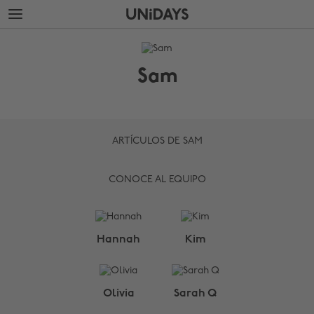
Saltar
Saltar
al
al
contenido
pie
THE
principal
de
EDIT
página
Sam
Sam
ARTÍCULOS DE SAM
CONOCE AL EQUIPO
Cambiar región
Hannah
Kim
Australia
Nederland
Belgique
New Zealand
Olivia
Sarah Q
Brasil
Norge