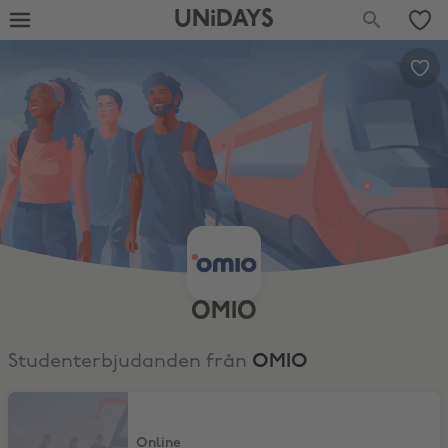
UNiDAYS
OMIO
Studenterbjudanden från
OMIO
5 % rabatt på bussar
Online