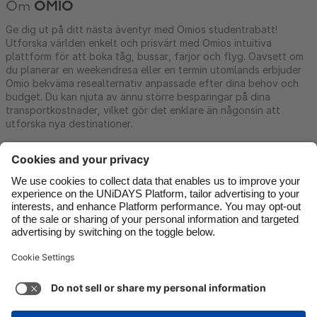
Om
OMIO
Ge dig ut på ditt nästa äventyr med Omios studentrabatt!
Utforska världen enkelt och prisvärt med Omios intuitiva
plattform för att boka tåg, bussar, färjor och flyg. Oavsett om
du planerar en weekendresa eller en termin utomlands erbjuder
Omio bekväma resealternativ anpassade efter dina behov och
budget. Du kan njuta av ännu större besparingar på dina
transportkostnader, vilket gör det enklare än någonsin att
utforska nya destinationer.
Kontakt
Företag
Press
Jobb
Support
Tjänstens villkor
Kakpolicyn
Kakinställningar
Sekretesspolicy
Tillgänglighet
Friskrivning för reklam
Sverige