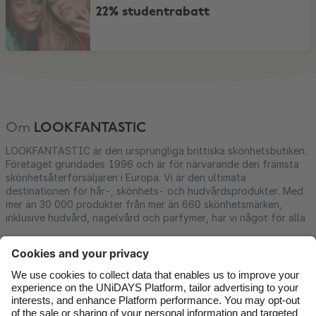
22% studentrabatt
Om
LOOKFANTASTIC
LOOKFANTASTIC är den ursprungliga brittiska skönhetsbutiken.
Företaget grundades 1996 och är för närvarande den främsta
skönhetsåterförsäljaren i Europa. Vi är den ultimata
destinationen för hår-, skönhets- och hudvårdsprodukter. Med
mer än 30 000 produkter från mer än 660 skönhetsmärken,
inklusive hudvård, nagelvård och parfymer, har vi något för alla
Kontakt
Företag
Press
Jobb