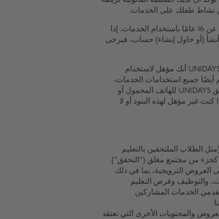
ؤكد أن لديك السلطة القانونية لربطه
ن نشاط طفلك على الخدمات.
لا تسمح UNiDAYS عن عمد للأطفال الذين تقل أعمارهم عن 16 عامًا باستخدام الخدمات. إذا
ي أن أي شخص دون سن 16 عامًا قد أنشأ (أو حاول إنشاء) حساب، فيرجى
بالنقر فوق زر "انضم الآن" أو إنشاء حساب، فإنك تقر ل UNIDAYS أنك مؤهل لاستخدام
كم أيضًا جميع استخدامات الخدمات،
سواء كانت الوصول إلى مواقعنا الإلكترونية أو تنزيل تطبيق UNIDAYS للهاتف المحمول أو
 كنت غير مؤهل لهذه البنود أو لا
دة (مثل الطلاب الملتحقين بالتعليم
ل كجزء من مجتمع مغلق ("التحقق").
ى العروض الترويجية، بما في ذلك
ات، والتوظيف وفرص التعليم
ومقدمي الخدمات المشاركين
ا.
 تفضيلاتك وتوصي بالعروض والمحتويات الأخرى التي نعتقد