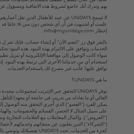
عامًا، من خلال السماح لطفلك باستخدام الخدمات، فأنت ت
بهم وتدرك أنك خاضع لشروط هذه الاتفاقية ومسؤول ع
علمت أو اشتبهت ف
إخطار info@myunidays.com.
الخدمات وتوافق على الالتزام بهذه البنود. هذه البنود تح
استخدام أي من خدماتنا الأخرى التي ترتبط بهذه البنود. إذا
توافق عليها؛ فأنت غير مصرح لك باستخدام الخدمات.
ما هي UNiDAYS؟
توفر UNiDAYS التحقق عبر الإنترنت لمجموعات محد
العالي أو ما يعادله من تدريب في جامعة أو معهد) للتأه
يمكن للفرد ("العضو") الذي أُجري التحقق منه الوصول إل
على سبيل المثال لا الحصر، القسائم والخصومات، والهب
("العروض")، وإكمال المعاملات مع العلامات التجارية 
("الشركاء") الذين يعلنون عن منتجاتهم وخدماتهم لأعضائن
كجزء من الخدمات، تحدد UNiDAYS