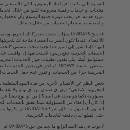
الفوترة التي تكبدت فيها تلك الرسوم بما في ذلك ،على س
منتجات أو خدمات رقمية معروضة للبيع من خلال الخدمات م
مزود خدمة آخر. يجب فوترة جميع الرسوم وأن تدفعها. ي
والمتعلقة باستخدام الخدمات من خلال حسابك.
قد تتيح UNiDAYS ميزات جديدة حصريًا لك لتجرب
للأعضاء. عندما تكون الميزات الجديدة متاحة لك لتجربته
إليها؛ فإننا نشير إلى الميزات الجديدة تحت مسمى "الخد
الخدمات التجريبية دفع رسوم لاستخدامها. إذا وافقت على
منطقي. تحتفظ UNiDAYS بالحق في تعديل ا
التجريبية جزءًا من الخدمات أو نقرر عدم جعل الخدمات ال
بغض النظر عن الأقسام الأخرى من هذه البنود المتعلقة بم
مسؤولية (كما هو محدد في البند 13)
إذا كان أي إعفاء من المسؤولية فيما يتعلق بالخدمات الت
القانون المعمول به؛ فإ
حتى المبلغ الذي دفعته للخدمات التجريبية.
لا يوجد في 