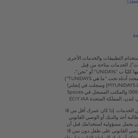
دة
استخدام التطبيقات والخدمات الأخرى
مات“). الخدمات متاحة من قِبل
Myunidays المحدودة، والشركات التابعة لها (المشار إليها كليًا ب "UNiDAYs" أو "نحن"،
أو"لنا"). تُطبق هذه البنود سواء أكنت عضوًا (على النحو المحدد أدناه تحت "ما هي UNIDAYS؟")
أو مجرد أنك تتصفح. أُدرجت Myunidays المحدودة (MYUNIDAYS LTD) وسجلت في إنجلترا
وويلز برقم الشركة 07552253، والرقم الضريببي، 130053865 والمكتب المسجل في Spaces
يجب أن يكون عمرك 16 عامًا أو أكثر لاستخدام أي جزء من الخدمات. إذا كان عمرك أقل من 18
لبة أحد والديك أو الوصي القانوني
 وأن يحمل مسؤولية استخدامك قبل أن
تستخدم أي جزء من الخدمات. إذا كنت أحد الوالدين أو الوصي القانوني على طفل دون سن 18