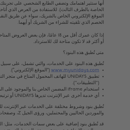
أنها ستثير اهتمامك وتضفي الطابع الشخصي على تجربتك ف
الخاصة بالطرف الثالث). للاستفادة من العرض الذي أتاحه 
الموقع الإلكتروني الخاص بالشريك، سواء عن طريق النق
الخصم الذي تلقيته للشراء من الشريك أو أيهما.
أو أكثر قد لا تكون متاحة لك للاسترداد.
متى تُطبق هذه البنود؟
تُطبق هذه البنود على الخدمات، والتي تشمل، على سبيل ا
www.myunidays.com
(“الموقع الإلكتروني”).
تطبيق UNiDAYS للهاتف المحمول المتاح في مت
("التطبيقات").
استخدام iframe المضمن الخاص بنا والموجود على المواقع الإلكترونية لشركائنا.
أي خدمة أخرى عبر الإنترنت تديرها UNiDAYS أو ترتبط بها هذه البنود.
تُطبق بنود وشروط مختلفة على الخدمات عبر الإنترنت ل
والموردين الحاليين والمحتملين، ورؤى الجيل Z، وصفحات UNiDAYS الإلكترونية المؤسسية.
قد تُطبق بنود إضافية على بعض سمات الخدمات، مثل: المش