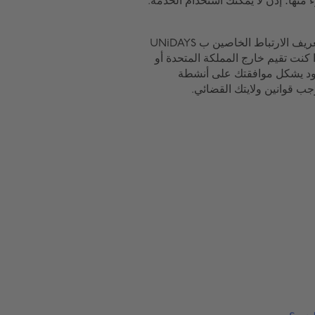
زء منها؛ إذن لا يمكنك استخدام الخدمة.
يُرجى أيضًا مراجعة سياسة الخصوصية وسياسة ملفات تعريف الارتباط الخاصين ب UNiDAYS
ات الشخصية. إذا كنت تقيم خارج المملكة المتحدة أو
، فإن قبولك لهذه البنود يشكل موافقتك على أنشطة
ب قوانين ولايتك القضائي.