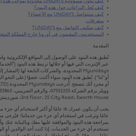
كيف تكون مسؤولية UNiDAYS محدودة بموجب هذه البنود؟
كيف تُحل النزاعات حول هذه البنود؟
كيف ستتواصل UNiDAYS مع الأعضاء؟
متفرقات
كيف يمكنني التواصل مع UNiDAYS؟
المستخدمون المقيمون في أوروبا خارج المملكة المتح
المقدمة
تُطبق هذه البنود على الوصول إلى المواقع الإلكترونية و
عبر الإنترنت التي فيها أو خلالها ترتبط هذه البنود (”الخد
3rd Floor، 25 City Road، Eworth House، شورديتش، لندن، المملكة المتحدة EC1Y 1AA.
عامًا وترغب في استخدام أي جزء من خدماتنا؛ فيُرجى مطا
بمراجعة هذه البنود والموافقة عليها معك وبالنيابة عنك