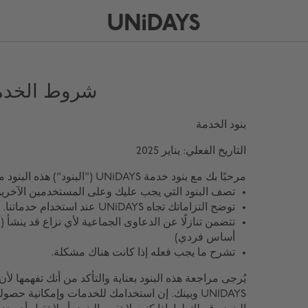
شروط الخدم
بنود الخدمة
التاريخ الفعلي: يناير 2025
مرحبًا بك مع بنود خدمة UNiDAYS ("البنود") هذه البنود مهمة لأنها:
تصف البنود التي يجب عليك وعلى المستخدمين الآخرين ا
توضح التزاماتك تجاه UNiDAYS عند استخدام خدماتنا.
تتضمن تنازلًا عن الدعاوى الجماعية لأي نزاع قد ينشأ (أ
أساس فردي)
تشرح ما يجب فعله إذا كانت هناك مشكلة.
يُرجى مراجعة هذه البنود بعناية والتأكد من أنك تفهمها لأن ه
UNIDAYS وبينك. إن استخدامك للخدمات وإمكانية ح