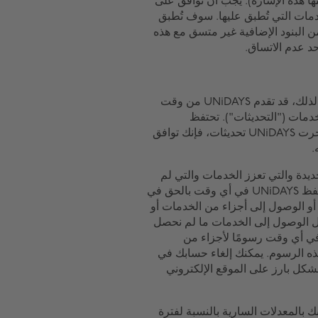
نها هذه الإشارة). يجب أن توافق على
خدمات التي تُطبق عليها. سوف تُطبق
من البنود الإضافية غير متسق مع هذه
حد عدم الاتساق.
تعمل UNiDAYS باستمرار على تحسين الخدمات، ونتيجة لذلك، قد تقدم UNiDAYS من وقت
دمات ("التحديثات"). تحتفظ
UNiDAYS بالحق في إجراء تحديثات أو عدم إجرائها. إذا أجرت UNiDAYS تحديثات، فإنك توافق
داءات وظيفية جديدة والتي تعزز الخدمات والتي لم
تكن في السابق جزءًا من الخدمات ("سمات جديدة"). تحتفظ UNiDAYS في أي وقت بالحق في
و الوصول إلى أجزاء من الخدمات أو
ل الوصول إلى الخدمات ما لم نحصل
في أي وقت رسومًا لأجزاء من
هذه الرسوم. يمكنك إلغاء حسابك في
كل بارز على الموقع الإلكتروني
 بالمعدلات السارية بالنسبة لفترة