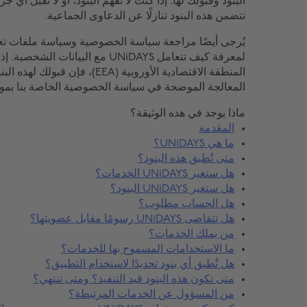
البنود وقبولك لها. إذا كنت لا تفهم البنود، أو لا تقبل أي ج
تتضمن هذه البنود تنازلًا عن الدعاوى الجماعية.
لمعرفة كيف تتعامل UNiDAYS مع البيان
المنطقة الاقتصادية الأوروبية (EEA)
المعالجة الموضحة في سياسة الخصوصية الخاصة بنا بموج
ماذا يوجد في هذه الوثيقة؟
المقدمة
ما هي UNiDAYS؟
متى تُطبق هذه البنود؟
هل ستغير UNiDAYS الخدمات؟
هل ستغير UNiDAYS البنود؟
هل الحساب مطلوب؟
هل تتقاضى UNiDAYS رسومًا مقابل عضويتها؟
من يملك الخدمات؟
ما الاستخدامات المسموح بها للخدمات؟
هل تُطبق أي بنود تحديدًا لاستخدام التطبيق؟
متى تكون هذه البنود قيد التنفيذ؟ ومتى تنتهي؟
من المسؤول عن الخدمات المرتبطة؟