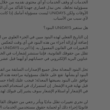
الخدمات أو وقف الخدمات أو أي محتوى نقدمه من خلال 
مسؤولية تجاهك. نحن نبذل قصارى جهدنا للتأكد من أن 
الأوقات ولكن UNiDAYS ليست مسؤولة أمام
لأي سبب من الأسباب.
هل ستغير UNiDAYS البنود؟
إن التاريخ الفعلي لهذه البنود مبين في الجزء العلوي من ال
إضافة أو إزالة أجزاء من هذه البنود في أي وقت لتعكس ال
التغي
تقلل من حقوقك القانونية، فإننا سننشر إشعارات في الخ
عناوين البريد الإلكتروني في حساباتهم أو أيهما قبل عشرة (10) أيام عمل على الأ
تحل البنود المعدلة محل جميع الإصدارات السابقة من اتفاقي
البنود أو بشأنها. تقع على عاتقك مسؤولية مراجعة هذه الب
توافق على البنود بصيغتها المعدلة؛ فيجب عليك إلغاء ح
قبل نهاية فترة الإشعار. إن استمرارك في استخدام الخدما
في الإشعار أو استلام الإشعار سوف يشير إلى قبولك لهذه ال
لن نجري تغييرات تقلل ماديًا وبأثر رجعي من حقوقك القان
قانونيًا إجراء ذلك أو لحماية حقوق مستخدمين الخدمات ال