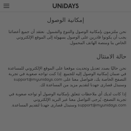
التخطي
التخطي
إلى
إلى
التزييل
المحتوى
الرئيسي
إمكانية الوصول
نحن ملتزمون بإمكانية الوصول والتنوع والشمول. نعتقد أن جميع أعضائنا
يجب أن يكونوا قادرين على الوصول بسهولة إلى الموقع الإلكتروني
الخاص بنا ومنصة الهاتف المحمول.
حالة الامتثال
نحن حاليًا بصدد تعديل وتحديث موقعنا على الموقع الإلكتروني للمساعدة
في ضمان إمكانية الوصول إليه للجميع. إذا كنت تواجه صعوبة في تجربة
التصفح الخاصة بك، فتواصل معنا على support@myunidays.com
تغيير المنطقة
وسنبذل قصارى جهدنا لتقديم مزيد من المساعدة لك.
إذا كانت لديك أي ملاحظات تتعلق بإمكانية الوصول أو تواجه صعوبة في
Nederland
Australia
تجربة التصفح، يُرجى التواصل معنا عبر البريد الإلكتروني
support@myunidays.com وسنبذل قصارى جهدنا لتقديم المساعدة.
New Zealand
Belgique
Norge
Brasil
Österreich
Canada