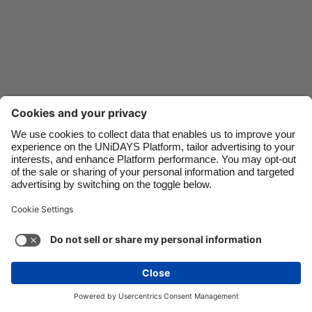
Schweiz
Danmark
Singapore
Deutschland
South Korea
España
Suomi
France
Sverige
India
United Kingdom
Indonesia
United States
Ireland
Việt Nam
Italia
الدعم
شروط الخدمة
سياسة ملفات تعريف الارتباط
ไทย
Malaysia
إعدادات ملفات تعريف الارتباط
سياسة الخصوصية
México
إمكانية الوصول
Saudi Arabia
شاهد المزيد
Carousel:Next
حقوق النشر © UNiDAYS. جميع الحقوق محفوظة