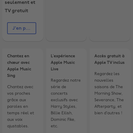
août
seulement et
regardez en
2026
TV gratuit
direct des
concerts
exclusifs, et bien
plus encore.
J'en profite
Profitez d’un
tarif spécial de
5,99 €/mois avec
Apple Music
étudiant, ainsi
Chantez en
L’expérience
Accès gratuit à
qu’un accès
chœur avec
Apple Music
Apple TV inclus
gratuit à Apple
Apple Music
Live
TV.
Regardez les
Sing
Regardez notre
nouvelles
Chantez avec
série de
saisons de The
vos proches
concerts
Morning Show,
grâce aux
exclusifs avec
Severance, The
paroles en
Harry Styles,
Afterparty, et
temps réel et
Billie Eilish,
bien d’autres !
aux voix
Dominic Fike,
ajustables.
etc.
Modifier la région