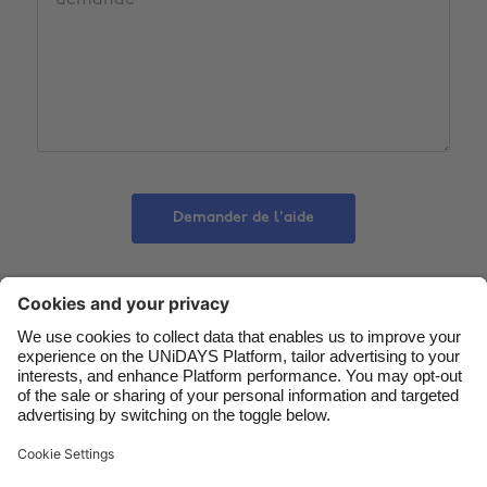
Australia
Nederland
Belgique
New Zealand
Brasil
Norge
Canada
Österreich
Danmark
Schweiz
Deutschland
Singapore
Demander de l'aide
España
South Korea
France
Suomi
India
Sverige
Nous contacter
Entreprise
Presse
Carrières
Indonesia
United Kingdom
Ireland
United States
Italia
Việt Nam
Assistance
Conditions générales d’utilisation
Politique en matière de cookies
Paramètres des cookies
Malaysia
ไทย