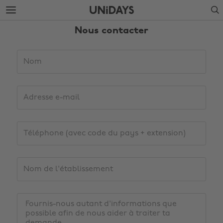
Accéder
Accéder
Search
directement
directement
au
au
Nous contacter
contenu
pied
principal
de
page
Informations
Nom
Adresse
e-
mail
Téléphone
(avec
code
du
Nom
pays
de
+
l'établissement
extension)
Demande
Modifier la région