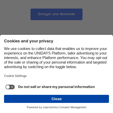
Danmark
Schweiz
Envoyer une demande
Deutschland
Singapore
España
South Korea
France
Suomi
India
Sverige
Indonesia
United Kingdom
Ireland
United States
Italia
Việt Nam
Malaysia
ไทย
México
Voir plus
Carousel:Next
Copyright © UNiDAYS®. Tous droits réservés.