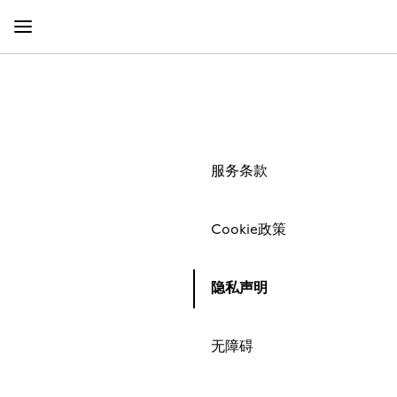
跳
跳
到
到
主
页
要
脚
内
容
服务条款
Cookie政策
隐私声明
无障碍