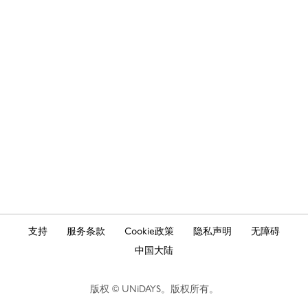
折
扣
Danmark
Schweiz
Deutschland
Singapore
España
South Korea
France
Suomi
India
Sverige
Indonesia
United Kingdom
Ireland
United States
Italia
Việt Nam
Malaysia
ไทย
支持
服务条款
Cookie政策
隐私声明
无障碍
México
中国大陆
See more
Carousel:Next
版权 © UNiDAYS。版权所有。