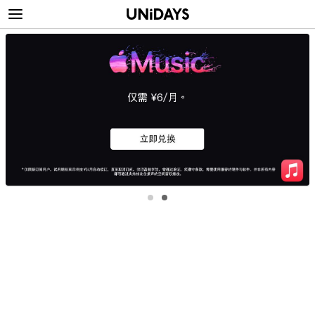
跳
跳
到
到
主
页
UNiDAYS
要
脚
内
-
容
为
学
生
提
供
快
速、
改变地区
免
费、
Australia
Nederland
独
Belgique
New Zealand
家
Brasil
Norge
的
Canada
Österreich