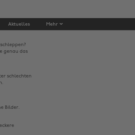
Aktuelles
Mehr
tschleppen?
ne genau das
ter schlechten
n.
e Bilder.
leckere