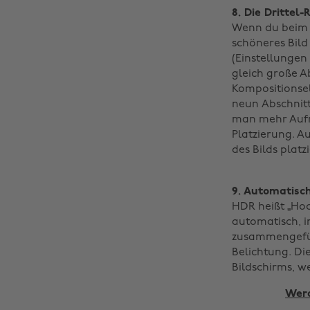
8. Die Drittel-
Wenn du beim 
schöneres Bild 
(Einstellungen
gleich große Ab
Kompositionsel
neun Abschnitt
man mehr Aufme
Platzierung. A
des Bilds platzi
9. Automatisc
HDR heißt „Hoc
automatisch, i
zusammengefügt
Belichtung. Die
Bildschirms, w
Werd