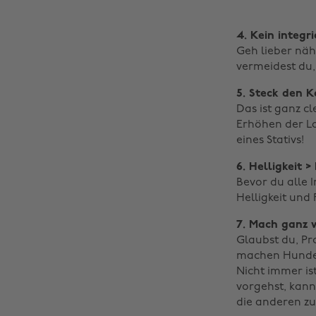
4. Kein integr
Geh lieber näh
vermeidest du,
5. Steck den K
Das ist ganz c
Erhöhen der La
eines Stativs!
6. Helligkeit > 
Bevor du alle I
Helligkeit und 
7. Mach ganz v
Glaubst du, Pr
machen Hundert
Nicht immer is
vorgehst, kann
die anderen zu