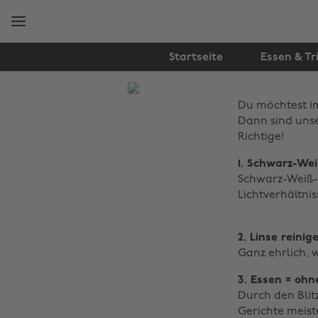
Weiter
Fußzeile
zur
überspringen
Hauptseite
Startseite
Essen & Tr
The
Du möchtest im
Edit
Dann sind unse
Technik
Richtige!
1. Schwarz-We
Schwarz-Weiß-B
Lichtverhältn
2. Linse reinig
Ganz ehrlich, 
3. Essen = ohne
Durch den Blitz
Gerichte meist