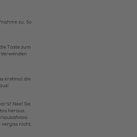
ufnahme zu. So
 die Taste zum
im Verwenden
ss erstmal die
aus!
r's? Nee! Sie
tos heraus.
Urlaubsfotos
vergiss nicht,