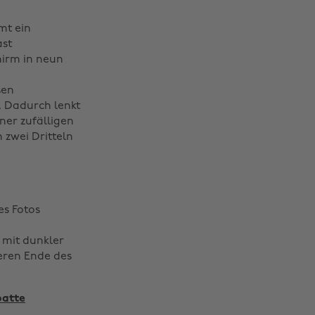
mt ein
ast
hirm in neun
sen
. Dadurch lenkt
ner zufälligen
 zwei Dritteln
es Fotos
 mit dunkler
beren Ende des
batte
Region ändern