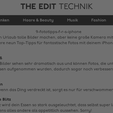
THE EDIT
TECHNIK
9 Fototipps für's
inken
Haare & Beauty
iPhone
Musik
Fashion
 Urlaub tolle Bilder machen, aber keine große Kamera mi
re neun Top-Tipps für fantastische Fotos mit deinem iPho
iß
ilder sehen sehr dramatisch aus und können Fotos, die un
issen aufgenommen wurden, dadurch sogar noch verbesser
en
wenn das Ding verdreckt ist, sorgt es nur für verschwommen
 Blitz
 wird dein Essen so stark ausgeleuchtet, dass selbst super 
ens alles andere als appetitlich aussehen. Sorry!