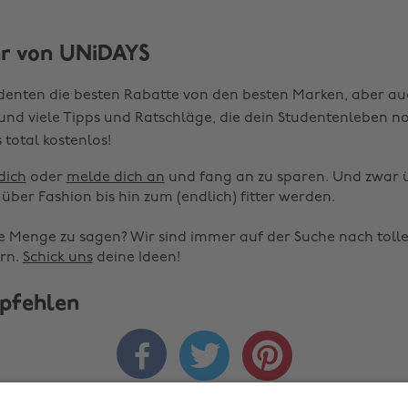
r von UNiDAYS
udenten die besten Rabatte von den besten Marken, aber au
l und viele Tipps und Ratschläge, die dein Studentenleben n
 total kostenlos!
dich
oder
melde dich an
und fang an zu sparen. Und zwar 
über Fashion bis hin zum (endlich) fitter werden.
e Menge zu sagen? Wir sind immer auf der Suche nach toll
rn.
Schick uns
deine Ideen!
pfehlen


