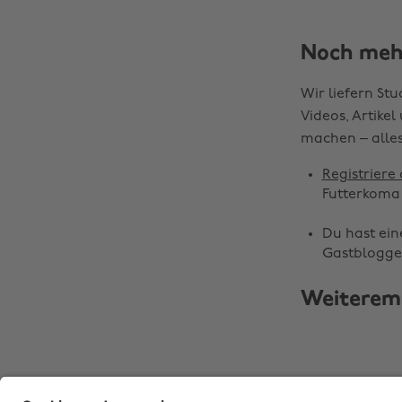
Noch meh
Wir liefern St
Videos, Artike
machen – alles
Registriere 
Futterkoma 
Du hast ein
Gastblogge
Weiterem