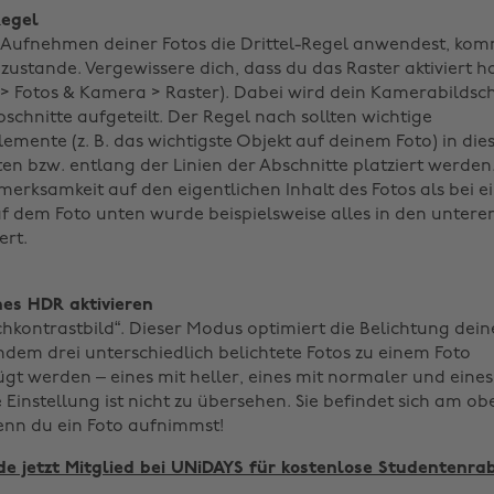
Regel
Aufnehmen deiner Fotos die Drittel-Regel anwendest, kom
zustande. Vergewissere dich, dass du das Raster aktiviert h
 > Fotos & Kamera > Raster). Dabei wird dein Kamerabildsc
schnitte aufgeteilt. Der Regel nach sollten wichtige
emente (z. B. das wichtigste Objekt auf deinem Foto) in die
en bzw. entlang der Linien der Abschnitte platziert werden
rksamkeit auf den eigentlichen Inhalt des Fotos als bei ei
uf dem Foto unten wurde beispielsweise alles in den unteren
ert.
hes HDR aktivieren
hkontrastbild“. Dieser Modus optimiert die Belichtung dein
ndem drei unterschiedlich belichtete Fotos zu einem Foto
 werden – eines mit heller, eines mit normaler und eines
 Einstellung ist nicht zu übersehen. Sie befindet sich am o
enn du ein Foto aufnimmst!
e jetzt Mitglied bei UNiDAYS für kostenlose Studentenra