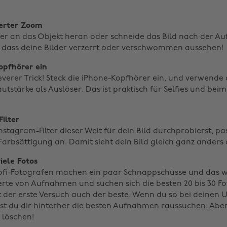
ierter Zoom
er an das Objekt heran oder schneide das Bild nach der A
 dass deine Bilder verzerrt oder verschwommen aussehen!
opfhörer ein
leverer Trick! Steck die iPhone-Kopfhörer ein, und verwende
utstärke als Auslöser. Das ist praktisch für Selfies und be
Filter
nstagram-Filter dieser Welt für dein Bild durchprobierst, pa
Farbsättigung an. Damit sieht dein Bild gleich ganz anders 
iele Fotos
ofi-Fotografen machen ein paar Schnappschüsse und das wa
e von Aufnahmen und suchen sich die besten 20 bis 30 Fo
t der erste Versuch auch der beste. Wenn du so bei deinen 
st du dir hinterher die besten Aufnahmen raussuchen. Aber 
 löschen!