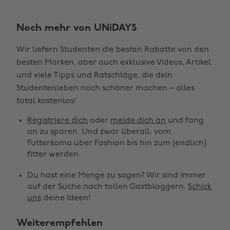
Noch mehr von UNiDAYS
Wir liefern Studenten die besten Rabatte von den
besten Marken, aber auch exklusive Videos, Artikel
und viele Tipps und Ratschläge, die dein
Studentenleben noch schöner machen – alles
Region ändern
total kostenlos!
Registriere dich
oder
melde dich an
und fang
Australia
Nederland
an zu sparen. Und zwar überall: vom
Belgique
New Zealand
Futterkoma über Fashion bis hin zum (endlich)
fitter werden.
Brasil
Norge
Du hast eine Menge zu sagen? Wir sind immer
Canada
Österreich
auf der Suche nach tollen Gastbloggern.
Schick
Danmark
Schweiz
uns
deine Ideen!
Deutschland
Singapore
Weiterempfehlen