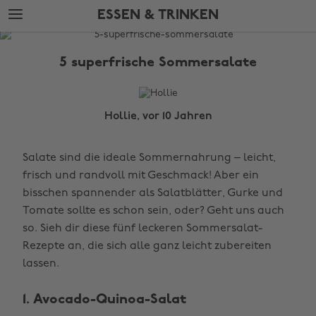
Weiter
Fußzeile
ESSEN & TRINKEN
zur
überspringen
Hauptseite
The
Edit
5 superfrische Sommersalate
Essen
&
Trinken
Hollie, vor 10 Jahren
Salate sind die ideale Sommernahrung – leicht,
frisch und randvoll mit Geschmack! Aber ein
bisschen spannender als Salatblätter, Gurke und
Tomate sollte es schon sein, oder? Geht uns auch
so. Sieh dir diese fünf leckeren Sommersalat-
Rezepte an, die sich alle ganz leicht zubereiten
lassen.
1. Avocado-Quinoa-Salat