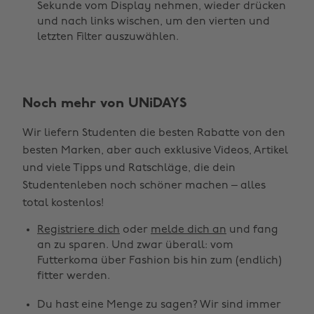
Sekunde vom Display nehmen, wieder drücken
und nach links wischen, um den vierten und
letzten Filter auszuwählen.
Noch mehr von UNiDAYS
Wir liefern Studenten die besten Rabatte von den
besten Marken, aber auch exklusive Videos, Artikel
und viele Tipps und Ratschläge, die dein
Studentenleben noch schöner machen – alles
Region ändern
total kostenlos!
Registriere dich
oder
melde dich an
und fang
Australia
Nederland
an zu sparen. Und zwar überall: vom
Belgique
New Zealand
Futterkoma über Fashion bis hin zum (endlich)
fitter werden.
Brasil
Norge
Du hast eine Menge zu sagen? Wir sind immer
Canada
Österreich