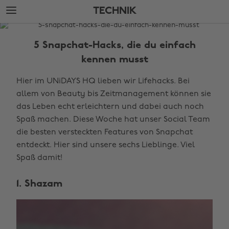
Weiter
Fußzeile
TECHNIK
zur
überspringen
Hauptseite
The
Edit
5 Snapchat-Hacks, die du einfach
Technik
kennen musst
Hier im UNiDAYS HQ lieben wir Lifehacks. Bei
allem von Beauty bis Zeitmanagement können sie
das Leben echt erleichtern und dabei auch noch
Spaß machen. Diese Woche hat unser Social Team
die besten versteckten Features von Snapchat
entdeckt. Hier sind unsere sechs Lieblinge. Viel
Spaß damit!
1. Shazam