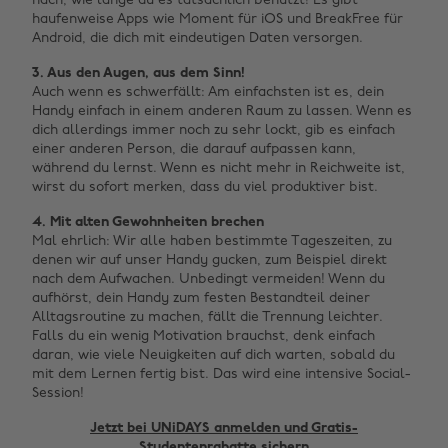
nach, wie lange du es tatsächlich benutzt! Es gibt
haufenweise Apps wie Moment für iOS und BreakFree für
Android, die dich mit eindeutigen Daten versorgen.
3. Aus den Augen, aus dem Sinn!
Auch wenn es schwerfällt: Am einfachsten ist es, dein
Handy einfach in einem anderen Raum zu lassen. Wenn es
dich allerdings immer noch zu sehr lockt, gib es einfach
einer anderen Person, die darauf aufpassen kann,
während du lernst. Wenn es nicht mehr in Reichweite ist,
wirst du sofort merken, dass du viel produktiver bist.
4. Mit alten Gewohnheiten brechen
Mal ehrlich: Wir alle haben bestimmte Tageszeiten, zu
denen wir auf unser Handy gucken, zum Beispiel direkt
nach dem Aufwachen. Unbedingt vermeiden! Wenn du
aufhörst, dein Handy zum festen Bestandteil deiner
Alltagsroutine zu machen, fällt die Trennung leichter.
Falls du ein wenig Motivation brauchst, denk einfach
daran, wie viele Neuigkeiten auf dich warten, sobald du
mit dem Lernen fertig bist. Das wird eine intensive Social-
Session!
Jetzt bei UNiDAYS anmelden und Gratis-
Studentenrabatte sichern