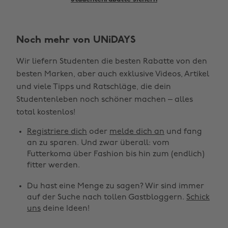
Noch mehr von UNiDAYS
Wir liefern Studenten die besten Rabatte von den
besten Marken, aber auch exklusive Videos, Artikel
und viele Tipps und Ratschläge, die dein
Studentenleben noch schöner machen – alles
Region ändern
total kostenlos!
Registriere dich
oder
melde dich an
und fang
Australia
Nederland
an zu sparen. Und zwar überall: vom
Belgique
New Zealand
Futterkoma über Fashion bis hin zum (endlich)
fitter werden.
Brasil
Norge
Du hast eine Menge zu sagen? Wir sind immer
Canada
Österreich
auf der Suche nach tollen Gastbloggern.
Schick
Danmark
Schweiz
uns
deine Ideen!
Deutschland
Singapore