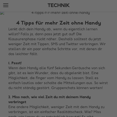
Weiter
Fußzeile
TECHNIK
zur
überspringen
Hauptseite
The
Edit
4 Tipps für mehr Zeit ohne Handy
Technik
Lenkt dich dein Handy ab, wenn du eigentlich lernen
willst? Falls ja, dann pass jetzt gut auf! Die
Klausurenphase rückt näher. Deshalb solltest du jetzt
weniger Zeit mit Tippen, SMS und Twitter verbringen. Wir
stellen dir ein paar einfache Schritte vor, mit denen dir
das leichter fällt.
1. Pssst!
Wenn dein Handy alle fünf Sekunden Geräusche von sich
gibt, ist es kein Wunder, dass du abgelenkt bist. Eine
Möglichkeit, die Finger vom Handy zu lassen: Stell es
einfach lautlos oder schalte die Mitteilungen aus. So wirst
du nicht ständig gestört. Gruppenchats können warten!
2. Miss nach, wie viel Zeit du mit deinem Handy
verbringst
Eine andere Möglichkeit, weniger Zeit mit dem Handy zu
verbringen, ist ein einfacher Realitätscheck. Wie? Miss