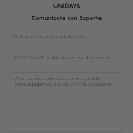
Saltar
Saltar
al
al
contenido
pie
Comunícate con Soporte
principal
de
página
Datos
Dirección
de
de
solicitud
correo
de
electrónico
Confirmar
soporte
dirección
de
correo
Mensaje
electrónico
Cambiar región
Australia
Nederland
Belgique
New Zealand
Brasil
Norge
Canada
Österreich