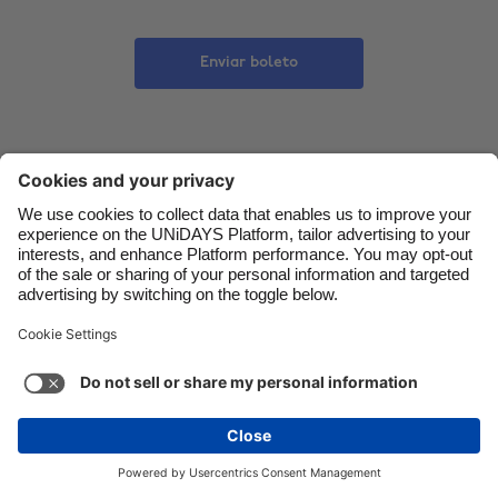
Danmark
Schweiz
Enviar boleto
Deutschland
Singapore
España
South Korea
France
Suomi
India
Sverige
Indonesia
United Kingdom
Ireland
United States
Italia
Việt Nam
Malaysia
ไทย
México
Ver más
Carousel:Next
Copyright © UNiDAYS. Todos los derechos reservados.