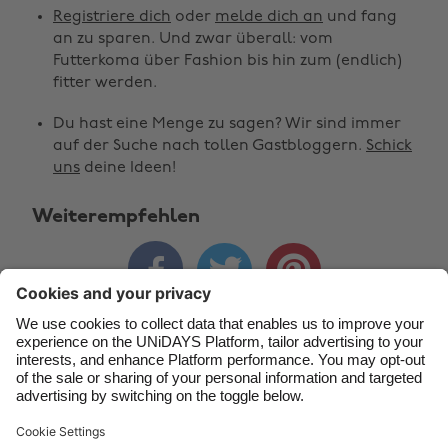
Registriere dich
oder
melde dich an
und fang
Australia
Nederland
an zu sparen. Und zwar überall: vom
Belgique
New Zealand
Futterkoma über Fashion bis hin zum (endlich)
fitter werden.
Brasil
Norge
Du hast eine Menge zu sagen? Wir sind immer
Canada
Österreich
auf der Suche nach tollen Gastbloggern.
Schick
Danmark
Schweiz
uns
deine Ideen!
Deutschland
Singapore
Weiterempfehlen
España
South Korea



France
Suomi
India
Sverige
Indonesia
United Kingdom
Kontakt
Unternehmen
Presse
Karriere
Ireland
United States
Italia
Việt Nam
Support
Service-Bedingungen
Cookie-Richtlinie
Malaysia
ไทย