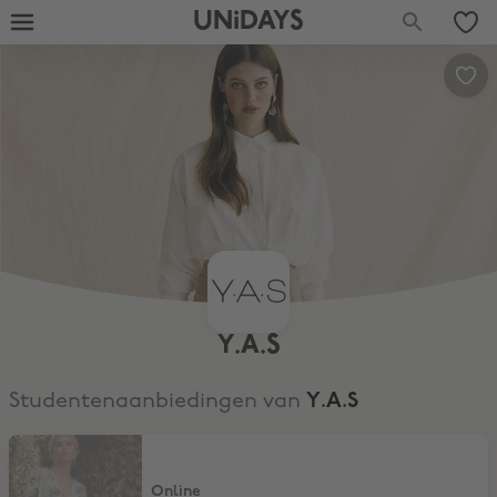
UNiDAYS
Y.A.S
Studentenaanbiedingen van
Y.A.S
15% studentenkorting
Online