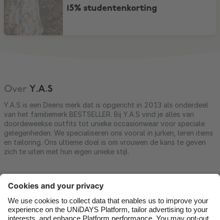
15% studentenkorting
Over
Y.A.S
Y.A.S is een Deens merk dat is opgericht in 2013 als onderdeel
van het familiemerk BESTSELLER. Bij Y.A.S vind je alles van
doordeweekse outfits tot unieke occasionwear voor speciale
gelegenheden. We specialiseren ons vooral in jurken, leren items
en tailoring. Ons ultieme doel is om vrouwen de kans te geven
zich te uiten met hun eigen unieke stijl.
Contact
Corporate
Pers
Vacatures