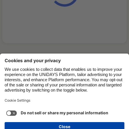
Contact
Corporate
Pers
Vacatures
Support
Servicevoorwaarden
Cookiebeleid
Cookie-instellingen
Privacybeleid
Toegankelijkheid
Kennisgeving advertenties
Nederland