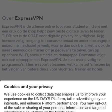
Over
ExpressVPN
ExpressVPN is de ultieme online tool voor studenten, die je met
één druk op de knop helpt jouw beste digitale leven te leiden.
TLDR: het is de GOAT voor digitale privacy en veiligheid. Krijg
hiermee veilig toegang tot cursusmateriaal en andere belangrijke
unibronnen, inclusief je werk, waar je dan ook bent. Het is ook de
meest eenvoudige manier om je gegevens te beveiligen op
openbare Wi-Fi, sociale media en datingapps. Downtime krijgt
ook een oppepper met ExpressVPN. Je kunt overal veilig tv-
programma's, films en sport streamen. Het kan je zelfs helpen bij
het vinden van betere deals voor vluchten, treinen en hotels.
Contact
Corporate
Pers
Vacatures