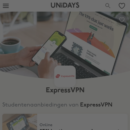
UNiDAYS
ExpressVPN
Studentenaanbiedingen van
ExpressVPN
83% korting op een abonnement van 24 maanden + 4 maanden ext
Online