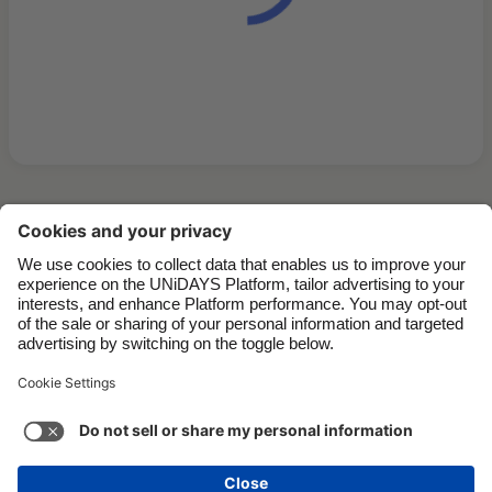
Contact
Corporate
Pers
Vacatures
Support
Servicevoorwaarden
Cookiebeleid
Cookie-instellingen
Privacybeleid
Toegankelijkheid
Kennisgeving advertenties
Nederland