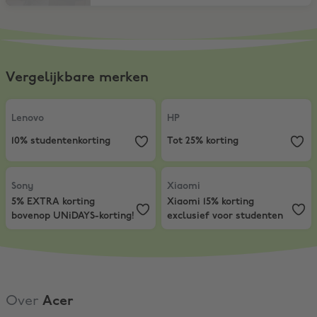
Vergelijkbare merken
Lenovo
,
10% studentenkorting
HP
,
Tot 25% korting
Lenovo
HP
10% studentenkorting
Tot 25% korting
Sony
,
5% EXTRA korting bovenop UNiDAYS-korting!
Xiaomi
,
Xiaomi 15% korting exclus
Sony
Xiaomi
5% EXTRA korting
Xiaomi 15% korting
bovenop UNiDAYS-korting!
exclusief voor studenten
Over
Acer