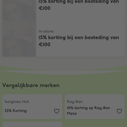
15% korting bij een besteding van
€100
15% korting bij een besteding van €100
In-store
15% korting bij een besteding van
€100
Vergelijkbare merken
Sunglass Hut
,
25% Korting
Ray-Ban
,
10% korting op Ray-Ban
Sunglass Hut
Ray-Ban
10% korting op Ray-Ban
25% Korting
Meta
SmartBuyGlasses
,
Tot 75% korting