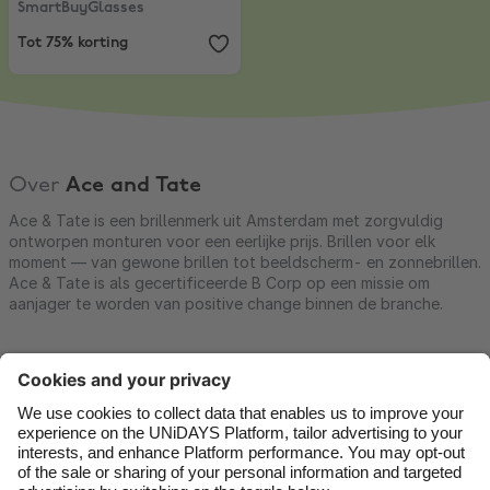
SmartBuyGlasses
Tot 75% korting
Over
Ace and Tate
Ace & Tate is een brillenmerk uit Amsterdam met zorgvuldig
ontworpen monturen voor een eerlijke prijs. Brillen voor elk
moment — van gewone brillen tot beeldscherm- en zonnebrillen.
Ace & Tate is als gecertificeerde B Corp op een missie om
aanjager te worden van positive change binnen de branche.
Contact
Corporate
Pers
Vacatures