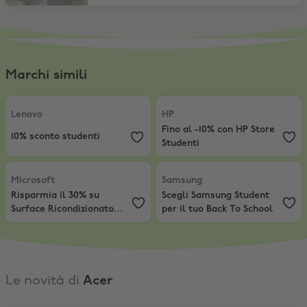
Marchi simili
Lenovo
,
10% sconto studenti
HP
,
Fino al -10% con HP Store Stud
Lenovo
HP
Fino al -10% con HP Store
10% sconto studenti
Studenti
Microsoft
,
Risparmia il 30% su Surface Ricondizionato Certificato
Samsung
,
Scegli Samsung Student 
Microsoft
Samsung
Risparmia il 30% su
Scegli Samsung Student
Surface Ricondizionato
per il tuo Back To School
Certificato
Le novità di
Acer