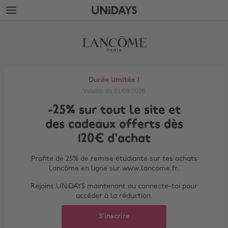
Accéder
Accéder
directement
directement
Lancôme
au
au
contenu
pied
principal
de
page
Durée limitée !
Valable du 01/08/2026
-25% sur tout le site et
des cadeaux offerts dès
120€ d'achat
Profite de 25% de remise étudiante sur tes achats
Lancôme en ligne sur www.lancome.fr.
Rejoins UNiDAYS maintenant ou connecte-toi pour
accéder à la réduction.
S'inscrire