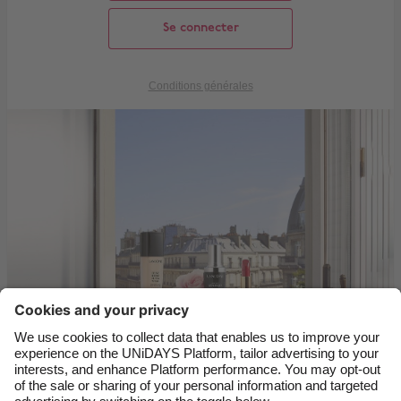
Modifier la région
Se connecter
Australia
Nederland
Conditions générales
Belgique
New Zealand
Brasil
Norge
Canada
Österreich
Danmark
Schweiz
Deutschland
Singapore
España
South Korea
France
Suomi
India
Sverige
Indonesia
United Kingdom
Ireland
United States